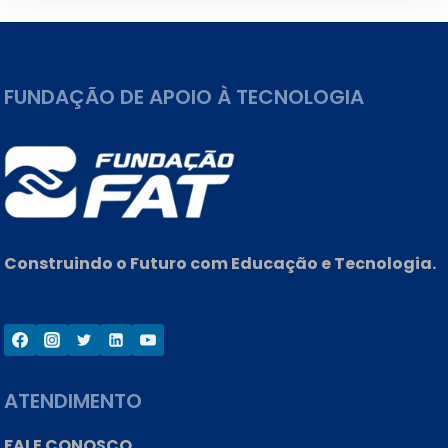
BRASIL:
MUITO
ACESSO,
POUCO
FUNDAÇÃO DE APOIO À TECNOLOGIA
RESULTADO
Construindo o Futuro com Educação e Tecnologia.
ATENDIMENTO
FALE CONOSCO