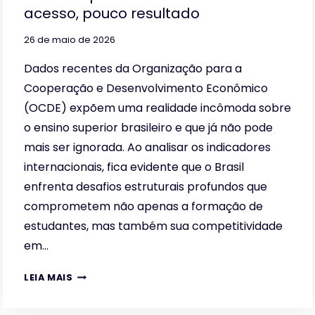
acesso, pouco resultado
26 de maio de 2026
Dados recentes da Organização para a
Cooperação e Desenvolvimento Econômico
(OCDE) expõem uma realidade incômoda sobre
o ensino superior brasileiro e que já não pode
mais ser ignorada. Ao analisar os indicadores
internacionais, fica evidente que o Brasil
enfrenta desafios estruturais profundos que
comprometem não apenas a formação de
estudantes, mas também sua competitividade
em…
ENSINO
LEIA MAIS
SUPERIOR
NO