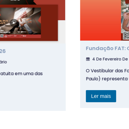
Fundação FAT: O Mo
4 De Fevereiro De 20
O Vestibular das Fate
ita em uma das
Paulo) representa um
Ler mais