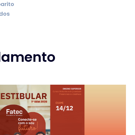
arito
ados
ndamento