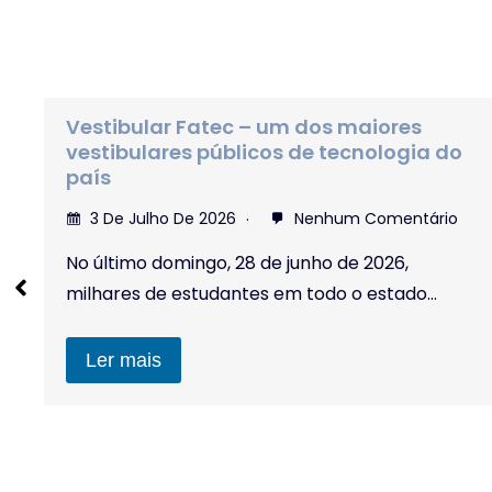
A Fundação FAT celebra o
encerramento do processo seletivo da
Escola Técnica FAT
27 De Abril De 2026
Nenhum Comentário
A Fundação FAT celebra o encerramento do
processo seletivo da Escola Técnica FAT para
os…
Ler mais