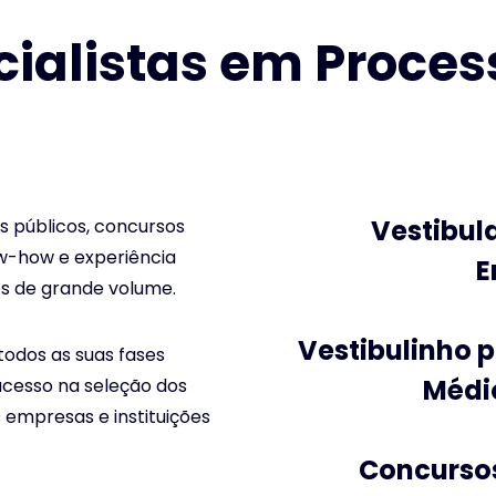
ialistas em Process
Vestibula
s públicos, concursos
ow-how e experiência
E
os de grande volume.
Vestibulinho 
odos as suas fases
Médio
sucesso na seleção dos
 empresas e instituições
Concursos