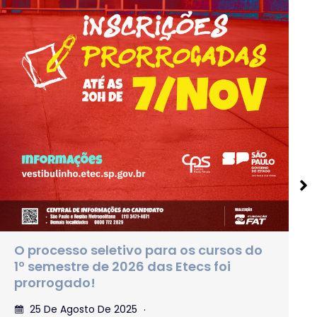
Vestibular Fatec 1º SEM 2026
21 De Agosto De 2025
Nenhum Comentário
Solicite isenção ou redução da taxa de
inscrição até 12 de setembro. O Centro Paula…
Ler mais