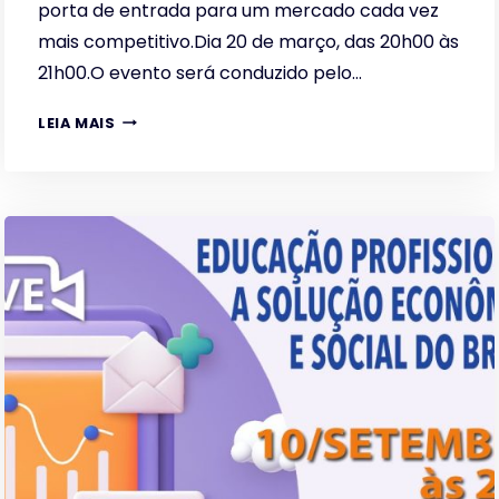
porta de entrada para um mercado cada vez
mais competitivo.Dia 20 de março, das 20h00 às
21h00.O evento será conduzido pelo…
AS
LEIA MAIS
OPORTUNIDADES
DO
MERCADO
DE
TRABALHO
–
A
EDUCAÇÃO
PROFISSIONAL
COMO
PORTA
DE
ENTRADA