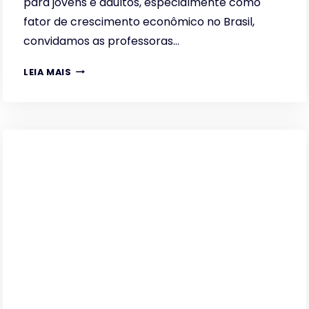
para jovens e adultos, especialmente como
fator de crescimento econômico no Brasil,
convidamos as professoras…
EDUCAÇÃO
LEIA MAIS
PROFISSIONAL:
A
SOLUÇÃO
ECONÔMICA
E
SOCIAL
DO
BRASIL