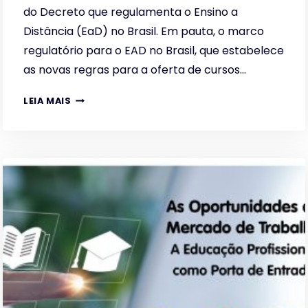
do Decreto que regulamenta o Ensino a
Distância (EaD) no Brasil. Em pauta, o marco
regulatório para o EAD no Brasil, que estabelece
as novas regras para a oferta de cursos…
DEBATENDO
LEIA MAIS
O
IMPACTO
DO
DECRETO
QUE
REGULAMENTA
O
ENSINO
A
DISTÂNCIA
(EAD)
NO
BRASIL