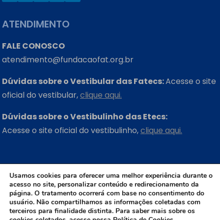
ATENDIMENTO
FALE CONOSCO
atendimento@fundacaofat.org.br
Dúvidas sobre o Vestibular das Fatecs:
Acesse o site
oficial do vestibular,
clique aqui.
Dúvidas sobre o Vestibulinho das Etecs:
Acesse o site oficial do vestibulinho,
clique aqui.
ONDE ESTAMOS
Usamos cookies para oferecer uma melhor experiência durante o
acesso no site, personalizar conteúdo e redirecionamento da
Rua Três Rios, 131 – Bom Retiro – São Paulo – SP
página. O tratamento ocorrerá com base no consentimento do
CEP: 01123-001
usuário. Não compartilhamos as informações coletadas com
terceiros para finalidade distinta. Para saber mais sobre os
cookies coletados, acesse nossa
Política de Cookies.