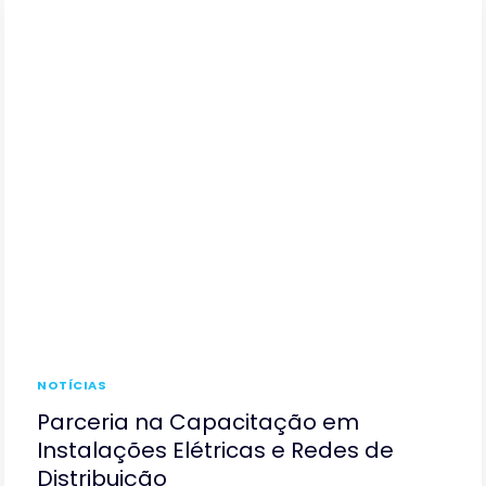
ITANHAÉM
LANÇAM
A
3ª
TURMA
DO
CURSO
BÁSICO
DE
CAPACITAÇÃO
EM
INSTALAÇÕES
ELÉTRICAS
E
REDES
NOTÍCIAS
DE
DISTRIBUIÇÃO
Parceria na Capacitação em
Instalações Elétricas e Redes de
Distribuição