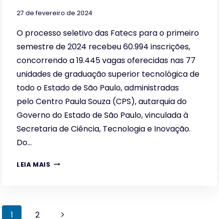
27 de fevereiro de 2024
O processo seletivo das Fatecs para o primeiro
semestre de 2024 recebeu 60.994 inscrições,
concorrendo a 19.445 vagas oferecidas nas 77
unidades de graduação superior tecnológica de
todo o Estado de São Paulo, administradas
pelo Centro Paula Souza (CPS), autarquia do
Governo do Estado de São Paulo, vinculada à
Secretaria de Ciência, Tecnologia e Inovação.
Do…
MAIS
LEIA MAIS
DE
60
MIL
Navegação
INSCRITOS
Página
1
2
NO