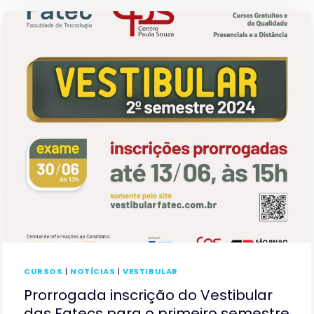
60%
DOS
INSCRITOS
NO
VESTIBULAR
UNIVESP
2024
CURSOS
|
NOTÍCIAS
|
VESTIBULAR
Prorrogada inscrição do Vestibular
das Fatecs para o primeiro semestre