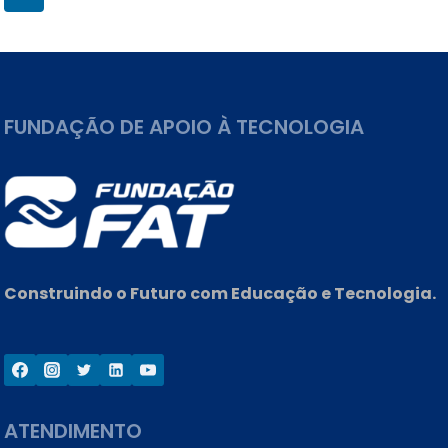
VESTIBULAR
Seguinte
da
DAS
FATECS
PARA
Página
OS
FUNDAÇÃO DE APOIO À TECNOLOGIA
CURSOS
DO
1º
SEMESTRE
DE
2024
Construindo o Futuro com Educação e Tecnologia.
ATENDIMENTO