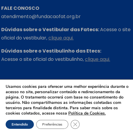
FALE CONOSCO
atendimento@fundacaofat.org.br
Dúvidas sobre o Vestibular das Fatecs:
Acesse o site
oficial do vestibular,
clique aqui.
Dúvidas sobre o Vestibulinho das Etecs:
Acesse o site oficial do vestibulinho,
clique aqui.
ONDE ESTAMOS
Usamos cookies para oferecer uma melhor experiência durante o
acesso no site, personalizar conteúdo e redirecionamento da
Rua Três Rios, 131 – Bom Retiro – São Paulo – SP
página. O tratamento ocorrerá com base no consentimento do
CEP: 01123-001
usuário. Não compartilhamos as informações coletadas com
terceiros para finalidade distinta. Para saber mais sobre os
cookies coletados, acesse nossa
Política de Cookies.
+55 (11) 3311-2660
Close GDPR Cookie Banner
Entendido
Preferências