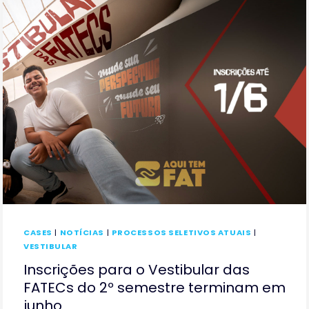
VESTIBULARES
PÚBLICOS
DE
TECNOLOGIA
DO
PAÍS
CASES
|
NOTÍCIAS
|
PROCESSOS SELETIVOS ATUAIS
|
VESTIBULAR
Inscrições para o Vestibular das
FATECs do 2º semestre terminam em
junho