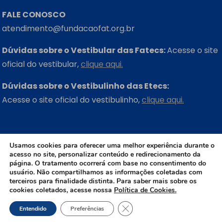
FALE CONOSCO
atendimento@fundacaofat.org.br
Dúvidas sobre o Vestibular das Fatecs:
Acesse o site
oficial do vestibular,
clique aqui.
Dúvidas sobre o Vestibulinho das Etecs:
Acesse o site oficial do vestibulinho,
clique aqui.
ONDE ESTAMOS
Usamos cookies para oferecer uma melhor experiência durante o
acesso no site, personalizar conteúdo e redirecionamento da
Rua Três Rios, 131 – Bom Retiro – São Paulo – SP
página. O tratamento ocorrerá com base no consentimento do
usuário. Não compartilhamos as informações coletadas com
CEP: 01123-001
terceiros para finalidade distinta. Para saber mais sobre os
cookies coletados, acesse nossa
Política de Cookies.
+55 (11) 3311-2660
Close GDPR Cookie Banner
Entendido
Preferências