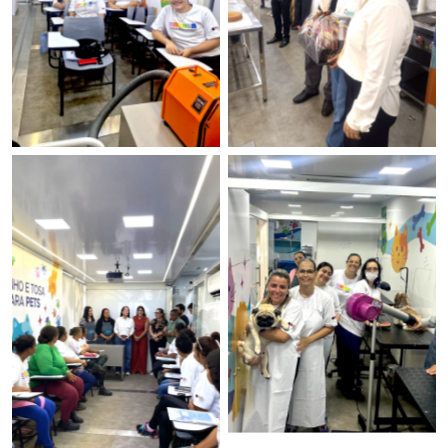
Ribeirão Preto
Pontal
Sem legenda
Primeira-dama em
Pontal