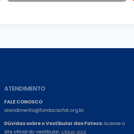
ATENDIMENTO
FALE CONOSCO
atendimento@fundacaofat.org.br
Dúvidas sobre o Vestibular das Fatecs:
Acesse o
site oficial do vestibular,
clique aqui.