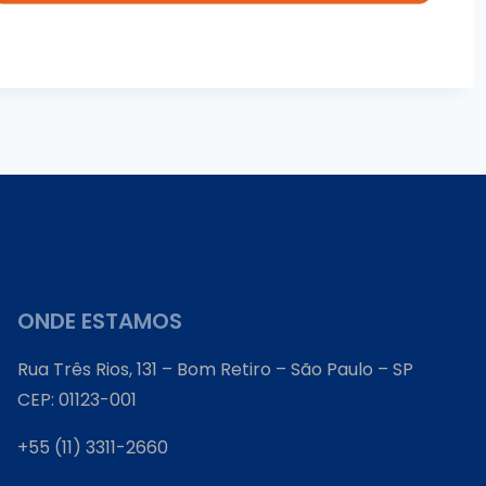
ONDE ESTAMOS
Rua Três Rios, 131 – Bom Retiro – São Paulo – SP
CEP: 01123-001
+55 (11) 3311-2660