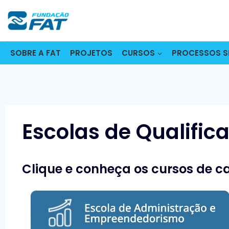
Pular
para
o
Conteúdo
SOBRE A FAT
PROJETOS
CURSOS
PROCESSOS S
Escolas de Qualifica
Clique e conheça os cursos de ca