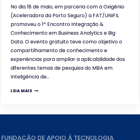
No dia 18 de maio, em parceria com a Oxigênio
(Aceleradora da Porto Seguro) a FAT/UNIFIL
promoveu o 1º Encontro Integração &
Conhecimento em Business Analytics e Big
Data. O evento gratuito teve como objetivo o
compartilhamento de conhecimento e
experiências para ampliar a aplicabilidade dos
diferentes temas de pesquisa do MBA em
Inteligência de…
1º
LEIA MAIS
ENCONTRO
INTEGRAÇÃO
&
CONHECIMENTO
EM
BUSINESS
FUNDAÇÃO DE APOIO À TECNOLOGIA
ANALYTICS