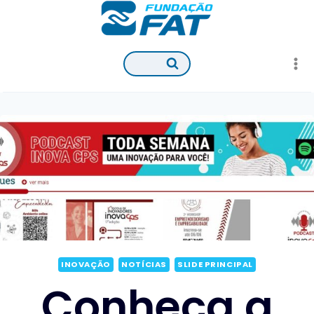
Pular
para
o
Conteúdo
INOVAÇÃO
NOTÍCIAS
SLIDE PRINCIPAL
Conheça a