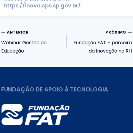
https://inova.cps.sp.gov.br/
Navegação
ANTERIOR
PRÓXIMO
Webinar Gestão da
Fundação FAT – parceira
de
Educação
da Inovação no RH
Post
FUNDAÇÃO DE APOIO À TECNOLOGIA