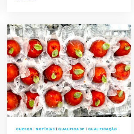
DA
FUNDAÇÃO
CASA
DISPUTAM
“MINI
COPA
DA
PIZZA”
EM
CONCURSO
CULINÁRIO
INÉDITO
CURSOS
|
NOTÍCIAS
|
QUALIFICA SP
|
QUALIFICAÇÃO