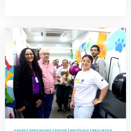
NO
FUNDO
SOCIAL
CASES
|
DESTAQUES
|
FUSSP
|
NOTÍCIAS
|
PROJETOS