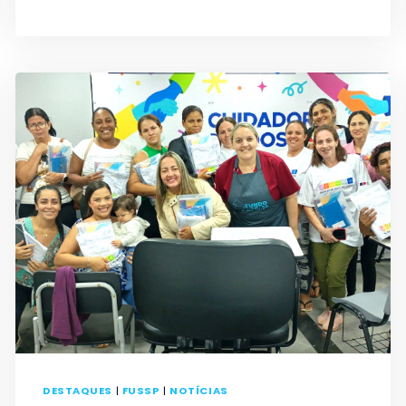
O
VESTIBULINHO
DAS
ETECS
FORAM
PRORROGADAS
E
TERMINAM
NO
DIA
5
DE
JUNHO
DESTAQUES
|
FUSSP
|
NOTÍCIAS