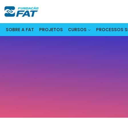
Pular
para
o
Conteúdo
SOBRE A FAT
PROJETOS
CURSOS
PROCESSOS S