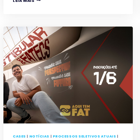
LEIA MAIS
DA
FUNDAÇÃO
CASA
DISPUTAM
FINAL
DE
CAMPEONATO
DE
PIZZAS
COM
RECEITAS
AUTORAIS
NO
LITORAL
PAULISTA
CASES
|
NOTÍCIAS
|
PROCESSOS SELETIVOS ATUAIS
|