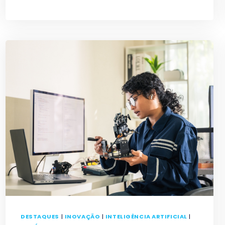
PARA
O
VESTIBULAR
DAS
FATECS
DO
2º
SEMESTRE
TERMINAM
EM
JUNHO
DESTAQUES
|
INOVAÇÃO
|
INTELIGÊNCIA ARTIFICIAL
|