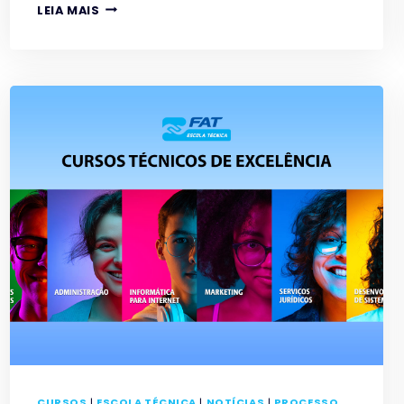
CIÊNCIA
LEIA MAIS
SEM
PREVISIBILIDADE:
O
BRASIL
QUE
PRODUZ
TALENTO,
MAS
DESPERDIÇA
ESTRUTURA
CURSOS
|
ESCOLA TÉCNICA
|
NOTÍCIAS
|
PROCESSO