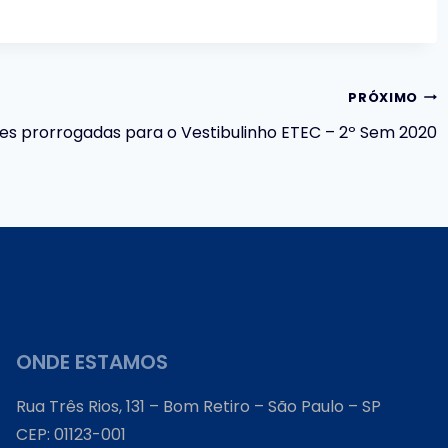
PRÓXIMO
ões prorrogadas para o Vestibulinho ETEC – 2º Sem 2020
ONDE ESTAMOS
Rua Três Rios, 131 – Bom Retiro – São Paulo – SP
CEP: 01123-001