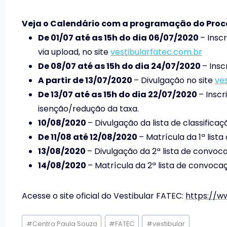
Veja o Calendário com a programação do Proces
De 01/07 até as 15h do dia 06/07/2020
– Insc
via upload, no site
vestibularfatec.com.br
De 08/07 até as 15h do dia 24/07/2020
– Insc
A partir de 13/07/2020
– Divulgação no site
ve
De 13/07 até as 15h do dia 22/07/2020
– Inscr
isenção/redução da taxa.
10/08/2020
– Divulgação da lista de classifica
De 11/08 até 12/08/2020
– Matrícula da 1ª lis
13/08/2020
– Divulgação da 2ª lista de convoc
14/08/2020
– Matrícula da 2ª lista de convoca
Acesse o site oficial do Vestibular FATEC:
https://w
Tags
#
Centro Paula Souza
#
FATEC
#
vestibular