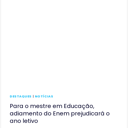
REFLEXO
DA
CRISE
DO
INEP,
AFIRMAM
ESPECIALISTAS
DESTAQUES
|
NOTÍCIAS
Para o mestre em Educação,
adiamento do Enem prejudicará o
ano letivo