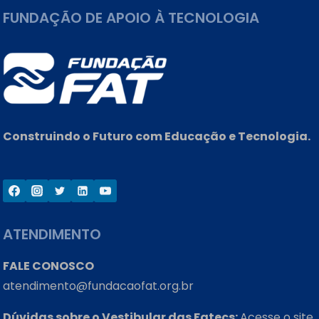
DO
FUNDAÇÃO DE APOIO À TECNOLOGIA
ENEM
PREJUDICARÁ
O
ANO
LETIVO
Construindo o Futuro com Educação e Tecnologia.
ATENDIMENTO
FALE CONOSCO
atendimento@fundacaofat.org.br
Dúvidas sobre o Vestibular das Fatecs:
Acesse o site