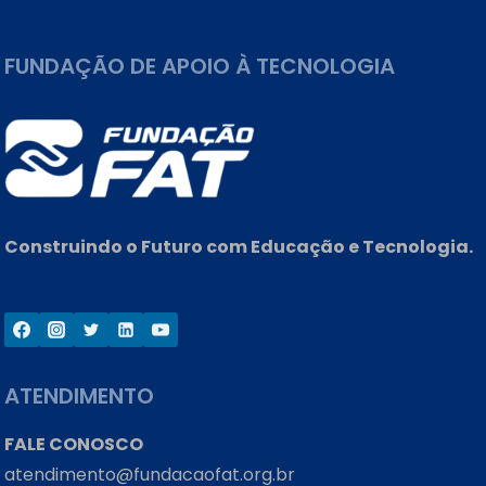
ADIAMENTO
DO
FUNDAÇÃO DE APOIO À TECNOLOGIA
ENEM
PREJUDICARÁ
O
ANO
LETIVO
Construindo o Futuro com Educação e Tecnologia.
ATENDIMENTO
FALE CONOSCO
atendimento@fundacaofat.org.br