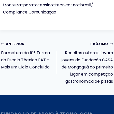
fronteira-para-o-ensino-tecnico-no-brasil/
Compliance Comunicação
Navegação
ANTERIOR
PRÓXIMO
Formatura da 10ª Turma
Receitas autorais levam
de
da Escola Técnica FAT –
jovens da Fundação CASA
Mais um Ciclo Concluído
de Mongaguá ao primeiro
Post
lugar em competição
gastronômica de pizzas