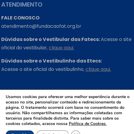
ATENDIMENTO
FALE CONOSCO
atendimento@fundacaofat.org.br
Dúvidas sobre o Vestibular das Fatecs:
Acesse o site
oficial do vestibular,
clique aqui.
Dúvidas sobre o Vestibulinho das Etecs:
Acesse o site oficial do vestibulinho,
clique aqui.
ONDE ESTAMOS
Usamos cookies para oferecer uma melhor experiência durante o
acesso no site, personalizar conteúdo e redirecionamento da
Rua Três Rios, 131 – Bom Retiro – São Paulo – SP
página. O tratamento ocorrerá com base no consentimento do
usuário. Não compartilhamos as informações coletadas com
CEP: 01123-001
terceiros para finalidade distinta. Para saber mais sobre os
cookies coletados, acesse nossa
Política de Cookies.
+55 (11) 3311-2660
Close GDPR Cookie Banner