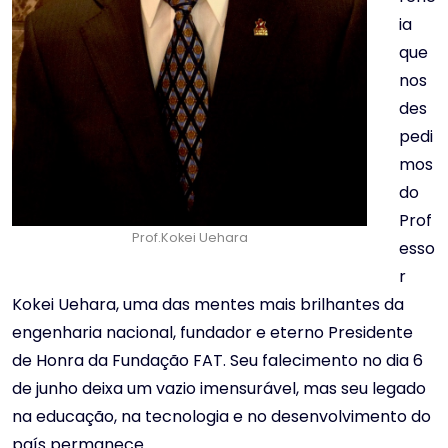
ia
que
nos
des
pedi
mos
do
Prof
Prof.Kokei Uehara
esso
r
Kokei Uehara, uma das mentes mais brilhantes da
engenharia nacional, fundador e eterno Presidente
de Honra da Fundação FAT. Seu falecimento no dia 6
de junho deixa um vazio imensurável, mas seu legado
na educação, na tecnologia e no desenvolvimento do
país permanece.