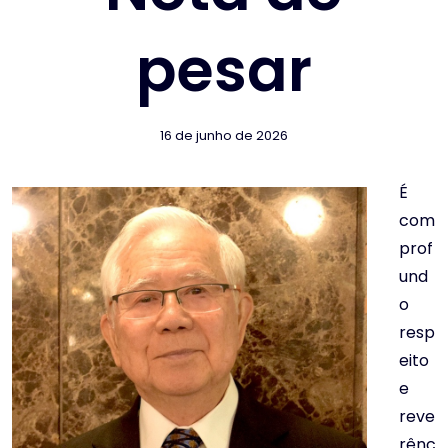
pesar
16 de junho de 2026
É
com
prof
und
o
resp
eito
e
reve
rênc