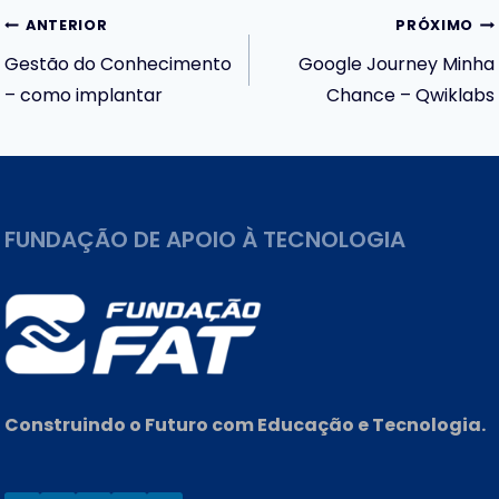
Navegação
ANTERIOR
PRÓXIMO
Gestão do Conhecimento
Google Journey Minha
de
– como implantar
Chance – Qwiklabs
Post
FUNDAÇÃO DE APOIO À TECNOLOGIA
Construindo o Futuro com Educação e Tecnologia.