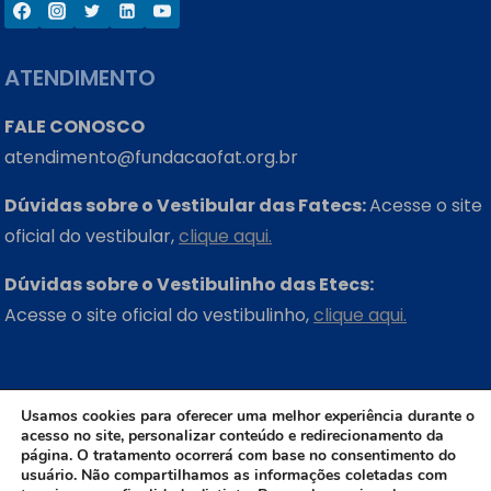
ATENDIMENTO
FALE CONOSCO
atendimento@fundacaofat.org.br
Dúvidas sobre o Vestibular das Fatecs:
Acesse o site
oficial do vestibular,
clique aqui.
Dúvidas sobre o Vestibulinho das Etecs:
Acesse o site oficial do vestibulinho,
clique aqui.
ONDE ESTAMOS
Usamos cookies para oferecer uma melhor experiência durante o
acesso no site, personalizar conteúdo e redirecionamento da
Rua Três Rios, 131 – Bom Retiro – São Paulo – SP
página. O tratamento ocorrerá com base no consentimento do
CEP: 01123-001
usuário. Não compartilhamos as informações coletadas com