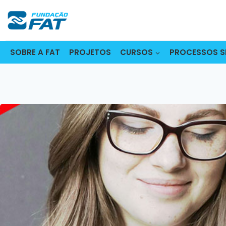
Pular
para
o
Conteúdo
SOBRE A FAT
PROJETOS
CURSOS
PROCESSOS S