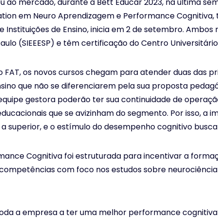
u ao mercado, durante a Bett Educar 2023, na última se
ation em Neuro Aprendizagem e Performance Cognitiva, t
 Instituições de Ensino, inicia em 2 de setembro. Ambo
o (SIEEESP) e têm certificação do Centro Universitário Fi
 FAT, os novos cursos chegam para atender duas das pri
 Ensino que não se diferenciarem pela sua proposta pedag
a equipe gestora poderão ter sua continuidade de operaç
educacionais que se avizinham do segmento. Por isso, a
a superior, e o estímulo do desempenho cognitivo buscan
nce Cognitiva foi estruturada para incentivar a formaçã
 competências com foco nos estudos sobre neurociência
toda a empresa a ter uma melhor performance cognitiva?