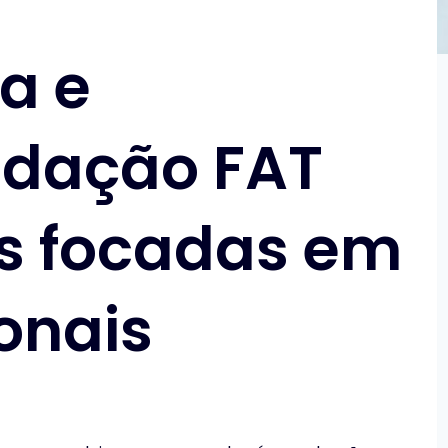
a e
ndação FAT
s focadas em
onais