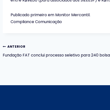
entre R$99,00 (para associados aos SIEEESP) e R$11
Publicado primeiro em Monitor Mercantil.
Compliance Comunicação
Navegação
ANTERIOR
Fundação FAT conclui processo seletivo para 240 bolsas
de
Post