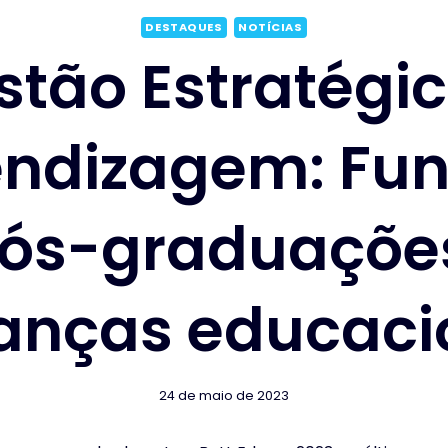
DESTAQUES
NOTÍCIAS
stão Estratégic
ndizagem: Fu
pós-graduaçõe
ranças educaci
24 de maio de 2023