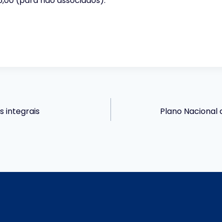
5,00 (para não associados).
 integrais
Plano Nacional