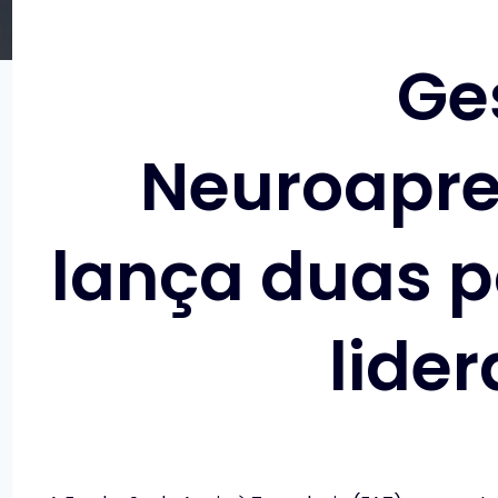
Ge
Neuroapre
lança duas 
lide