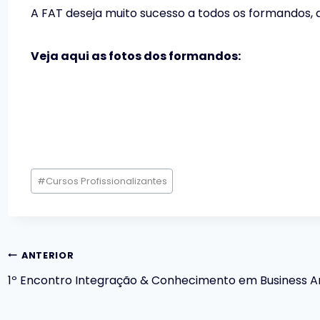
A FAT deseja muito sucesso a todos os formandos
Veja aqui as fotos dos formandos:
Tags
#
Cursos Profissionalizantes
do
Post:
Navegação
ANTERIOR
1º Encontro Integração & Conhecimento em Business An
de