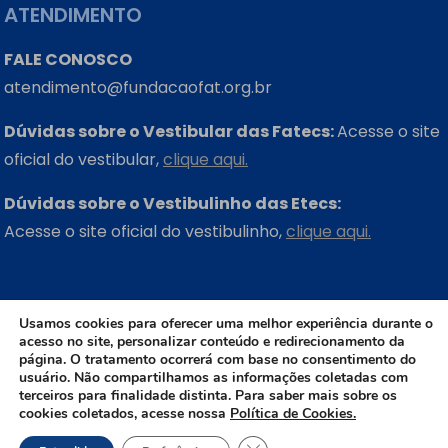
ATENDIMENTO
FALE CONOSCO
atendimento@fundacaofat.org.br
Dúvidas sobre o Vestibular das Fatecs:
Acesse o site
oficial do vestibular,
clique aqui.
Dúvidas sobre o Vestibulinho das Etecs:
Acesse o site oficial do vestibulinho,
clique aqui.
ONDE ESTAMOS
Usamos cookies para oferecer uma melhor experiência durante o
acesso no site, personalizar conteúdo e redirecionamento da
Rua Três Rios, 131 – Bom Retiro – São Paulo – SP
página. O tratamento ocorrerá com base no consentimento do
CEP: 01123-001
usuário. Não compartilhamos as informações coletadas com
terceiros para finalidade distinta. Para saber mais sobre os
cookies coletados, acesse nossa
Política de Cookies.
+55 (11) 3311-2660
Close GDPR Cookie Banner