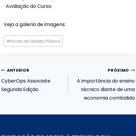
· Avaliação do Curso.
Veja a galeria de imagens:
Tags
#
Escola de Gestão Pública
do
Post:
Navegação
ANTERIOR
PRÓXIMO
CyberOps Associate
A importância do ensino
de
Segunda Edição
técnico diante de uma
economia combalida
Post