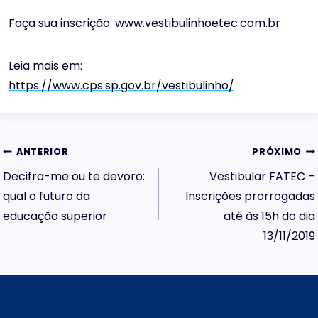
Faça sua inscrição:
www.vestibulinhoetec.com.br
Leia mais em:
https://www.cps.sp.gov.br/vestibulinho/
Navegação
ANTERIOR
PRÓXIMO
Decifra-me ou te devoro:
Vestibular FATEC –
de
qual o futuro da
Inscrições prorrogadas
educação superior
até às 15h do dia
Post
13/11/2019