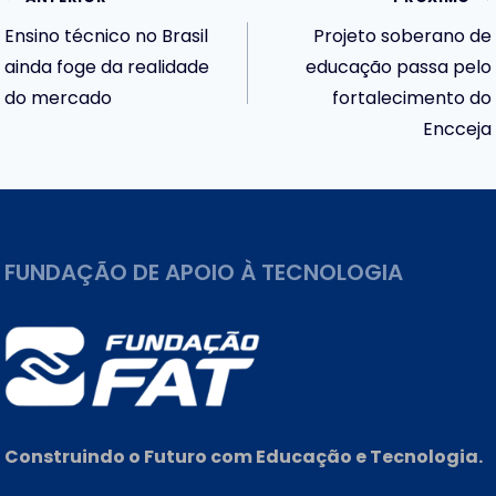
Navegação
Ensino técnico no Brasil
Projeto soberano de
de
ainda foge da realidade
educação passa pelo
do mercado
fortalecimento do
Post
Encceja
FUNDAÇÃO DE APOIO À TECNOLOGIA
Construindo o Futuro com Educação e Tecnologia.