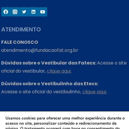
ATENDIMENTO
FALE CONOSCO
atendimento@fundacaofat.org.br
Dúvidas sobre o Vestibular das Fatecs:
Acesse o site
oficial do vestibular,
clique aqui.
Dúvidas sobre o Vestibulinho das Etecs:
Acesse o site oficial do vestibulinho,
clique aqui.
ONDE ESTAMOS
Usamos cookies para oferecer uma melhor experiência durante o
acesso no site, personalizar conteúdo e redirecionamento da
Rua Três Rios, 131 – Bom Retiro – São Paulo – SP
página. O tratamento ocorrerá com base no consentimento do